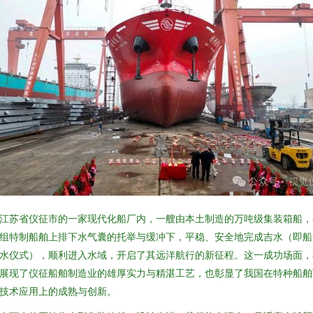
江苏省仪征市的一家现代化船厂内，一艘由本土制造的万吨级集装箱船，
组特制船舶上排下水气囊的托举与缓冲下，平稳、安全地完成吉水（即船
水仪式），顺利进入水域，开启了其远洋航行的新征程。这一成功场面，
展现了仪征船舶制造业的雄厚实力与精湛工艺，也彰显了我国在特种船舶
技术应用上的成熟与创新。