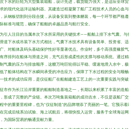
次下水的巨轮为大型集装箱船，设计先进，载货能力强大，是适应全球贸
求的现代化远洋运输利器。其建造过程凝聚了船厂工程技术人员的心血与
，从钢板切割到分段合拢，从设备安装到整体舾装，每一个环节都严格遵
际标准与规范，确保了船舶的卓越品质与航行安全。
为引人注目的当属本次下水所采用的关键技术——船舶上排下水气囊。与
滑道下水或吊装下水方式相比，气囊下水技术具有设备简单、投资省、适
广、对船体及码头基础保护性好等显著优点。作业时，多个高强度橡胶气
有序排列在船体与滑道之间，充气后形成柔性的支撑与移动系统。通过精
制气囊的压力与排放顺序，这艘万吨巨轮得以平稳、缓速地滑入水中，极
低了船体结构在下水瞬间承受的冲击应力，保障了下水过程的安全与顺畅
一技术的成功应用，是仪征船厂在船舶建造工艺上的一次重要实践与突破
征市作为长江沿岸重要的船舶制造基地之一，长期以来积累了丰富的造船
，形成了完整的产业链。本次万吨集装箱船的成功吉水，不仅是该船厂交
程中的重要里程碑，也为“仪征制造”的品牌增添了亮丽的一笔。它预示着
在完成后续系泊试验、海上试航后，将很快投入运营，服务于全球海运网
，为国际贸易的畅通贡献力量。