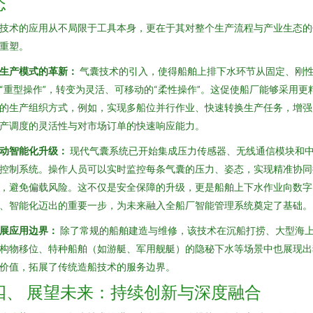
态
技术的应用从不局限于工具本身，更在于其对整个生产流程与产业生态的
重塑。
生产模式的革新：
气囊技术的引入，使得船舶上排下水环节从固定、刚
“重型操作”，转变为灵活、可移动的“柔性操作”。这促使船厂能够采用更
的生产组织方式，例如，实现多船位并行作业、快速转换生产任务，增强
产调度的灵活性与对市场订单的快速响应能力。
动智能化升级：
现代气囊系统已开始集成压力传感器、无线通信模块和
控制系统。操作人员可以实时监控每条气囊的压力、姿态，实现精准协同
，避免偏载风险。这不仅是安全保障的升级，更是船舶上下水作业向数字
、智能化迈出的重要一步，为未来融入全船厂智能管理系统奠定了基础。
展应用边界：
除了常规的船舶建造与维修，该技术在沉船打捞、大型海
构物移位、特种船舶（如游艇、军用舰艇）的隐秘下水等场景中也展现出
价值，拓展了传统造船技术的服务边界。
四、 展望未来：持续创新与深度融合