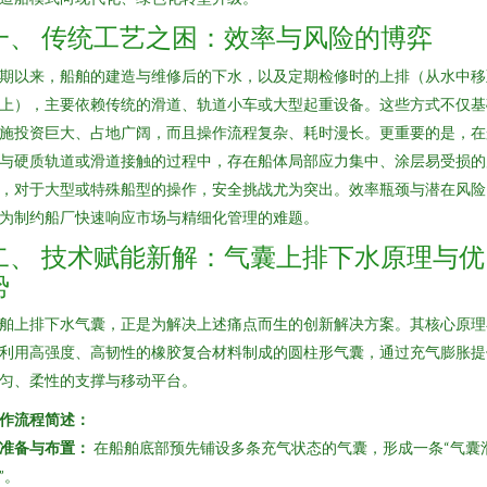
一、 传统工艺之困：效率与风险的博弈
期以来，船舶的建造与维修后的下水，以及定期检修时的上排（从水中移
上），主要依赖传统的滑道、轨道小车或大型起重设备。这些方式不仅基
施投资巨大、占地广阔，而且操作流程复杂、耗时漫长。更重要的是，在
与硬质轨道或滑道接触的过程中，存在船体局部应力集中、涂层易受损的
，对于大型或特殊船型的操作，安全挑战尤为突出。效率瓶颈与潜在风险
为制约船厂快速响应市场与精细化管理的难题。
二、 技术赋能新解：气囊上排下水原理与优
势
舶上排下水气囊，正是为解决上述痛点而生的创新解决方案。其核心原理
利用高强度、高韧性的橡胶复合材料制成的圆柱形气囊，通过充气膨胀提
匀、柔性的支撑与移动平台。
作流程简述：
准备与布置：
在船舶底部预先铺设多条充气状态的气囊，形成一条“气囊
”。