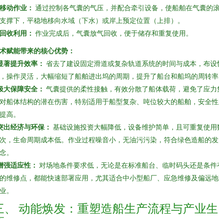
移动作业：
通过控制各气囊的气压，并配合牵引设备，使船舶在气囊的
支撑下，平稳地移向水域（下水）或岸上预定位置（上排）。
回收利用：
作业完成后，气囊放气回收，便于储存和重复使用。
术赋能带来的核心优势：
显著提升效率：
省去了建设固定滑道或复杂轨道系统的时间与成本，布设
，操作灵活，大幅缩短了船舶进出坞的周期，提升了船台和船坞的周转率
极大保障安全：
气囊提供的柔性接触，有效分散了船体载荷，避免了应力
对船体结构的潜在伤害，特别适用于船型复杂、吨位较大的船舶，安全性
提高。
突出经济与环保：
基础设施投资大幅降低，设备维护简单，且可重复使用
次，生命周期成本低。作业过程噪音小，无油污污染，符合绿色造船的发
念。
增强适应性：
对场地条件要求低，无论是在标准船台、临时码头还是条件
的维修点，都能快速部署应用，尤其适合中小型船厂、应急维修及偏远地
业。
三、 动能焕发：重塑造船生产流程与产业生