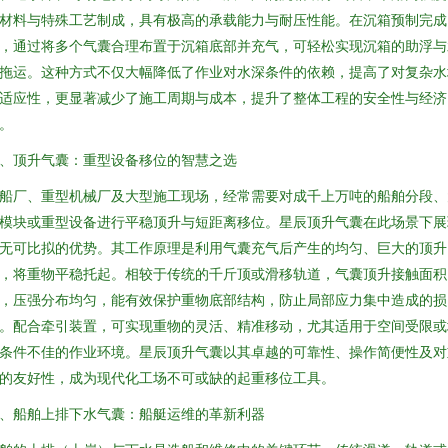
材料与特殊工艺制成，具有极高的承载能力与耐压性能。在沉箱预制完成
，通过将多个气囊合理布置于沉箱底部并充气，可轻松实现沉箱的助浮与
拖运。这种方式不仅大幅降低了作业对水深条件的依赖，提高了对复杂水
适应性，更显著减少了施工周期与成本，提升了整体工程的安全性与经济
。
、顶升气囊：重型设备移位的智慧之选
船厂、重型机械厂及大型施工现场，经常需要对成千上万吨的船舶分段、
模块或重型设备进行平稳顶升与短距离移位。星辰顶升气囊在此场景下展
无可比拟的优势。其工作原理是利用气囊充气后产生的均匀、巨大的顶升
，将重物平稳托起。相较于传统的千斤顶或滑移轨道，气囊顶升接触面积
，压强分布均匀，能有效保护重物底部结构，防止局部应力集中造成的损
。配合牵引装置，可实现重物的灵活、精准移动，尤其适用于空间受限或
条件不佳的作业环境。星辰顶升气囊以其卓越的可靠性、操作简便性及对
的友好性，成为现代化工场不可或缺的起重移位工具。
、船舶上排下水气囊：船艇运维的革新利器