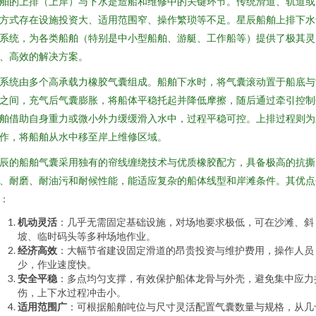
舶的上排（上岸）与下水是造船和维修中的关键环节。传统滑道、轨道或
方式存在设施投资大、适用范围窄、操作繁琐等不足。星辰船舶上排下水
系统，为各类船舶（特别是中小型船舶、游艇、工作船等）提供了极其灵
、高效的解决方案。
系统由多个高承载力橡胶气囊组成。船舶下水时，将气囊滚动置于船底与
之间，充气后气囊膨胀，将船体平稳托起并降低摩擦，随后通过牵引控制
舶借助自身重力或微小外力缓缓滑入水中，过程平稳可控。上排过程则为
作，将船舶从水中移至岸上维修区域。
辰的船舶气囊采用独有的帘线缠绕技术与优质橡胶配方，具备极高的抗撕
、耐磨、耐油污和耐候性能，能适应复杂的船体线型和岸滩条件。其优点
：
机动灵活
：几乎无需固定基础设施，对场地要求极低，可在沙滩、斜
坡、临时码头等多种场地作业。
经济高效
：大幅节省建设固定滑道的昂贵投资与维护费用，操作人员
少，作业速度快。
安全平稳
：多点均匀支撑，有效保护船体龙骨与外壳，避免集中应力
伤，上下水过程冲击小。
适用范围广
：可根据船舶吨位与尺寸灵活配置气囊数量与规格，从几