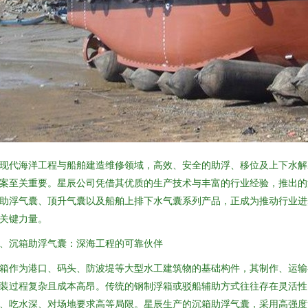
现代海洋工程与船舶建造维修领域，高效、安全的助浮、移位及上下水解
案至关重要。星辰公司凭借其优质的生产技术与丰富的行业经验，推出的
助浮气囊、顶升气囊以及船舶上排下水气囊系列产品，正成为推动行业进
关键力量。
、沉箱助浮气囊：深海工程的可靠伙伴
箱作为港口、码头、防波堤等大型水工建筑物的基础构件，其制作、运输
装过程复杂且成本高昂。传统的钢制浮箱或驳船辅助方式往往存在灵活性
、吃水深、对场地要求高等局限。星辰生产的沉箱助浮气囊，采用高强度