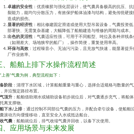
卓越的安全性
：优质橡胶与强化层设计，使气囊具备极高的抗压、抗
裂能力，能均匀分散压力，有效保护船体油漆与结构，避免传统硬接
造成的损伤。
显著的经济性
：相比修建固定滑道或使用大型吊装设备，气囊投资低
部署快、无需复杂基建，大幅降低了船舶建造与维修的周期与成本。
出色的灵活性
：气囊适应性强，可用于不同船型、吨位及各种岸线条
（如潮差大、场地狭窄的船厂），操作简便，重复使用率高。
环保与高效
：过程噪音小、无油污污染，且充放气快速，能显著提升
厂作业效率。
三、船舶上排下水操作流程简述
“上善”气囊为例，典型流程如下：
备阶段
：清理下水区域，计算船舶重量与重心，选择合适规格与数量的气
，并沿预定路径布置。
气顶升
：船舶借助潮水或辅助设备初步就位后，对气囊逐步充气，将船体
托离支撑物。
船下水/上排
：通过控制不同部位气囊的压力，并配合牵引设备，使船舶
囊滚动方向缓慢移动，直至安全入水或抵达船台。
收气囊
：船舶就位后，排气收缩气囊并回收，以备下次使用。
四、应用场景与未来发展