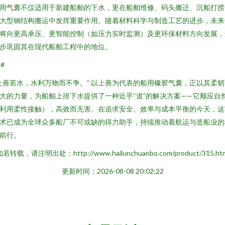
用气囊不仅适用于新建船舶的下水，更在船舶维修、码头搬迁、沉船打捞
大型钢结构搬运中发挥重要作用。随着材料科学与制造工艺的进步，未来
将向更高承压、更智能控制（如压力实时监测）及更环保材料方向发展，
步巩固其在现代船舶工程中的地位。
##
上善若水，水利万物而不争。” 以上善为代表的船用橡胶气囊，正以其柔韧
大的力量，为船舶上排下水提供了一种近乎“道”的解决方案——它顺应自
利用柔性接触），高效而无害。在追求安全、效率与成本平衡的今天，这
术已成为全球众多船厂不可或缺的得力助手，持续推动着航运与造船业的
前行。
若转载，请注明出处：http://www.hailunchuanbo.com/product/315.ht
更新时间：2026-08-08 20:02:22