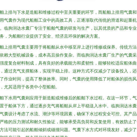
舶上排与下水是造船和维修过程中至关重要的环节，而船舶上排用气囊和
用气囊作为现代船舶工业中的高效工具，正逐渐取代传统的滑道和起重机
。临朐润达水囊厂专注于船舶气囊的研发与生产，以其优质的产品和专业
务，为船舶行业提供了安全、经济且环保的解决方案。
舶上排用气囊主要用于将船舶从水中移至岸上进行维修或保养。传统方法
依赖大型机械设备，成本高且操作复杂。而临朐润达水囊厂生产的气囊采
强度复合材料制成，具有良好的承载能力和柔韧性，能够轻松适应船体曲
，通过充气支撑船体，实现平稳上排。这种方式不仅减少了设备投入，还
了作业时间，提高了整体效率。同时，气囊的使用降低了对船体的损伤风
，尤其适用于各类中小型船舶。
舶下水用气囊则应用于新造船或维修后的船舶下水过程。在这一环节，气
置于船体下方，通过逐步充气将船舶从岸上平稳送入水中。临朐润达水囊
气囊设计考虑了水流、潮汐等环境因素，确保下水过程安全可控。其产品
严格的压力测试和耐久性验证，能够承受高负荷和反复使用，有效防止了
方法可能引起的船舶倾斜或碰撞问题。气囊下水方式对环境友好，减少了